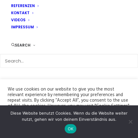
REFERENZEN
KONTAKT
VIDEOS
IMPRESSUM
SEARCH
We use cookies on our website to give you the most
relevant experience by remembering your preferences and
repeat visits. By clicking “Accept All”, you consent to the use
of ALL the cookies. However, you may visit "Cookie Settings"
to provide a controlled consent.
Diese Website benutzt Cookies. Wenn du die Website weiter
© 2026 Bildhauer Jürgen Ebert. All rights reserved
nutzt, gehen wir von deinem Einverständnis aus.
Cookie Settings
Accept All
OK