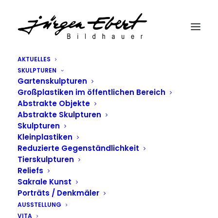
AKTUELLES
SKULPTUREN
Bildhauer Jürgen Ebert – Bronzeskulpturen
Gartenskulpturen
Home
Bildhauer Jürgen Ebert – Bronzeskulpturen
Großplastiken im öffentlichen Bereich
Abstrakte Objekte
Abstrakte Skulpturen
Skulpturen
Kleinplastiken
Reduzierte Gegenständlichkeit
Tierskulpturen
Reliefs
Sakrale Kunst
Porträts / Denkmäler
AUSSTELLUNG
VITA